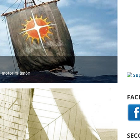
in motor ni timón
FAC
SEC