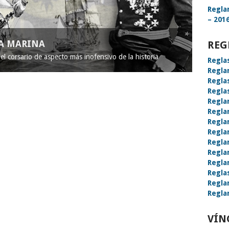
Regla
– 2016
LA MARINA
REG
l corsario de aspecto más inofensivo de la historia
Regla
Regla
Regla
Regla
Regla
Regla
Regla
Regla
Regla
Regla
Regla
Regla
Regla
Regla
VÍN