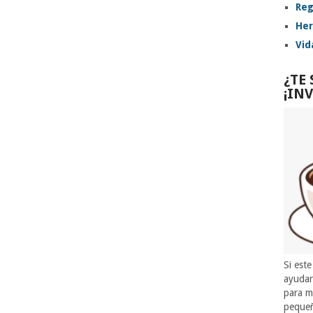
Reg
Her
Vid
¿TE
¡IN
Si este
ayuda
para m
pequeñ