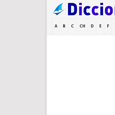
A
B
C
CH
D
E
F