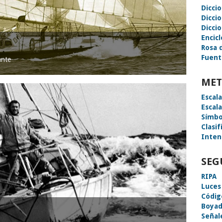
Dicci
Dicci
Diccio
Encic
Rosa 
Fuent
ante
MET
Escal
Escal
Símbo
Clasif
Inten
SEG
RIPA
Luces
Códig
Boyad
Señal