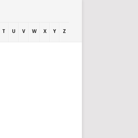
T
U
V
W
X
Y
Z