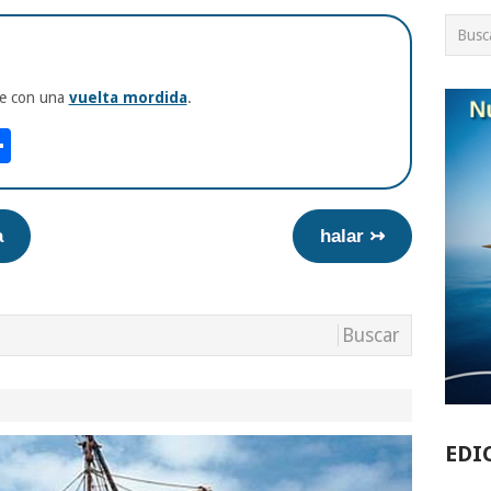
te con una
vuelta mordida
.
am
tsApp
int
Compartir
a
halar ↣
EDI