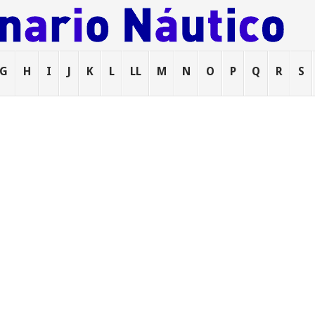
G
H
I
J
K
L
LL
M
N
O
P
Q
R
S