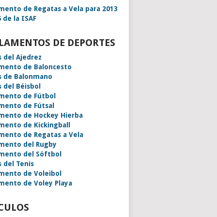
mento de Regatas a Vela para 2013
 de la ISAF
LAMENTOS DE DEPORTES
s del Ajedrez
mento de Baloncesto
s de Balonmano
s del Béisbol
mento de Fútbol
mento de Fútsal
mento de Hockey Hierba
mento de Kickingball
mento de Regatas a Vela
mento del Rugby
mento del Sóftbol
s del Tenis
mento de Voleibol
mento de Voley Playa
CULOS