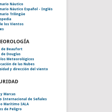
onario Náutico
onario Náutico Español - Inglés
nario Trilingüe
lopedia
de los Vientos
es
EOROLOGÍA
a de Beaufort
a de Douglas
los Meteorológicos
icación de las Nubes
sidad y dirección del viento
URIDAD
 y Marcas
o Internacional de Señales
o Marítimo IALA
es de Peligro