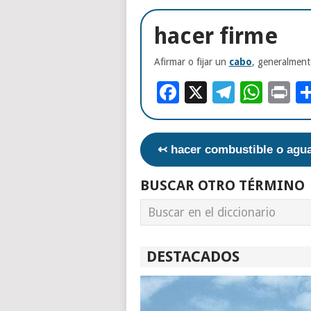
hacer firme
Afirmar o fijar un
cabo
, generalmen
Facebook
X
Telegr
Wha
Pr
↢ hacer combustible o agu
BUSCAR OTRO TÉRMINO
DESTACADOS