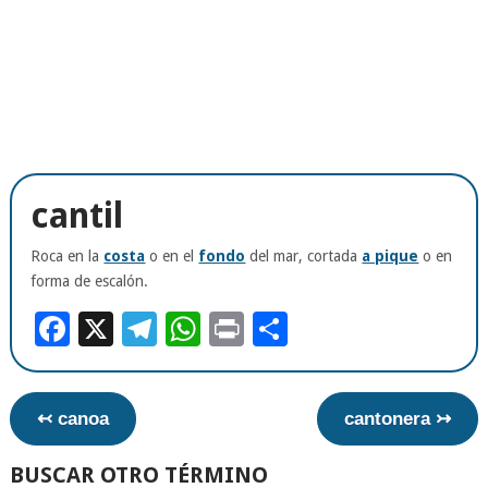
cantil
Roca en la
costa
o en el
fondo
del mar, cortada
a pique
o en
forma de escalón.
Facebook
X
Telegram
WhatsApp
Print
Compartir
↢ canoa
cantonera ↣
BUSCAR OTRO TÉRMINO