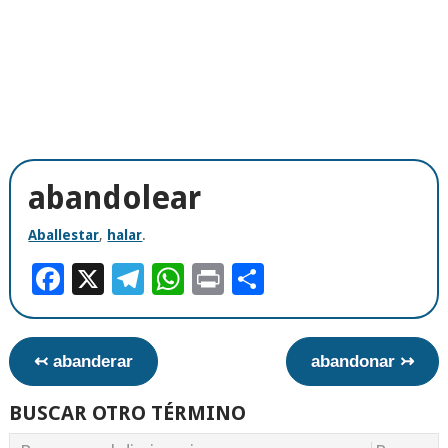
abandolear
Aballestar
,
halar
.
Facebook
X
Telegram
WhatsApp
Print
Compartir
↢ abanderar
abandonar ↣
BUSCAR OTRO TÉRMINO