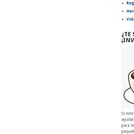
Reg
Her
Vid
¿TE
¡IN
Si este
ayuda
para m
pequeñ