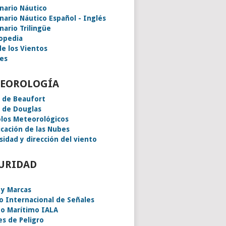
onario Náutico
onario Náutico Español - Inglés
nario Trilingüe
lopedia
de los Vientos
es
EOROLOGÍA
a de Beaufort
a de Douglas
los Meteorológicos
icación de las Nubes
sidad y dirección del viento
URIDAD
 y Marcas
o Internacional de Señales
o Marítimo IALA
es de Peligro