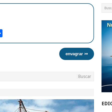
am
tsApp
int
Compartir
envagrar ↣
EDI