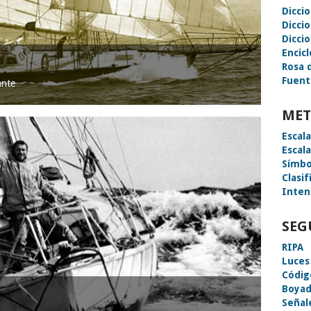
Dicci
Dicci
Diccio
Encic
Rosa 
Fuent
ante
MET
Escal
Escal
Símbo
Clasif
Inten
SEG
RIPA
Luces
Códig
Boyad
Señal