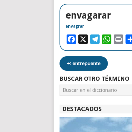
envagarar
envagrar
Facebook
X
Telegr
Wha
Pr
↢ entrepuente
BUSCAR OTRO TÉRMINO
DESTACADOS