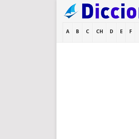
A
B
C
CH
D
E
F