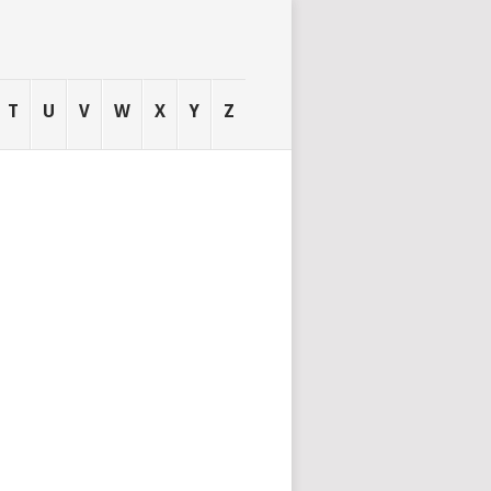
T
U
V
W
X
Y
Z