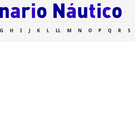
G
H
I
J
K
L
LL
M
N
O
P
Q
R
S