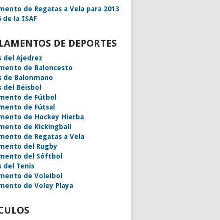
mento de Regatas a Vela para 2013
 de la ISAF
LAMENTOS DE DEPORTES
s del Ajedrez
mento de Baloncesto
s de Balonmano
s del Béisbol
mento de Fútbol
mento de Fútsal
mento de Hockey Hierba
mento de Kickingball
mento de Regatas a Vela
mento del Rugby
mento del Sóftbol
s del Tenis
mento de Voleibol
mento de Voley Playa
CULOS