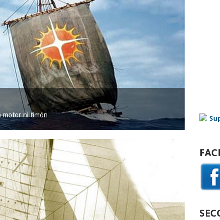
in motor ni timón
FAC
SEC