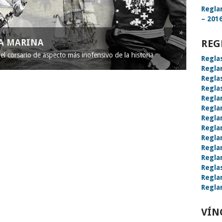
Regla
– 2016
LA MARINA
REG
l corsario de aspecto más inofensivo de la historia
Regla
Regla
Regla
Regla
Regla
Regla
Regla
Regla
Regla
Regla
Regla
Regla
Regla
Regla
VÍN