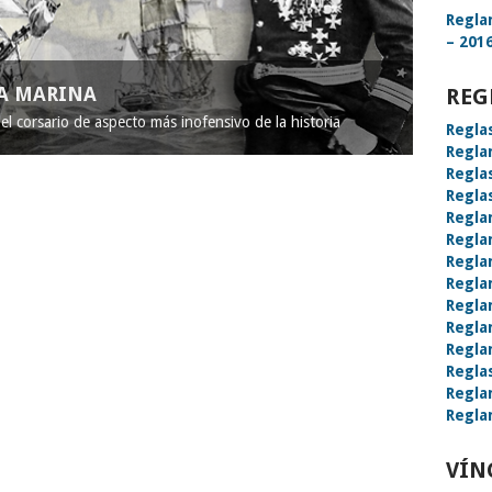
Regla
– 2016
LA MARINA
REG
l corsario de aspecto más inofensivo de la historia
Regla
Regla
Regla
Regla
Regla
Regla
Regla
Regla
Regla
Regla
Regla
Regla
Regla
Regla
VÍN