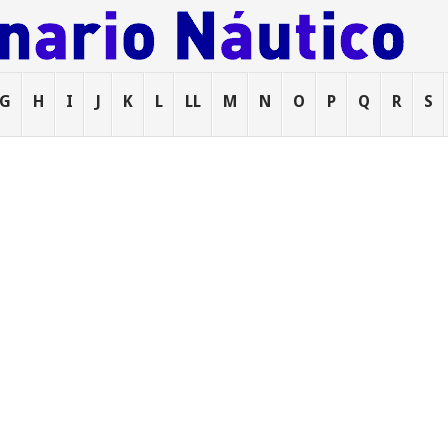
G
H
I
J
K
L
LL
M
N
O
P
Q
R
S