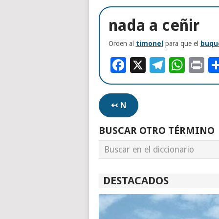
nada a ceñir
Orden al
timonel
para que el
buqu
Facebook
X
Telegr
Wha
Pr
↢ N
BUSCAR OTRO TÉRMINO
DESTACADOS