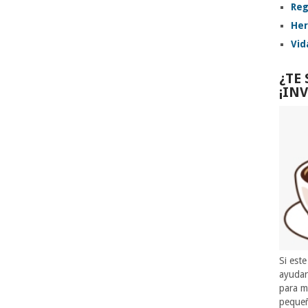
Reg
Her
Vid
¿TE
¡IN
Si este
ayuda
para m
pequeñ