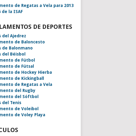
mento de Regatas a Vela para 2013
 de la ISAF
LAMENTOS DE DEPORTES
s del Ajedrez
mento de Baloncesto
s de Balonmano
s del Béisbol
mento de Fútbol
mento de Fútsal
mento de Hockey Hierba
mento de Kickingball
mento de Regatas a Vela
mento del Rugby
mento del Sóftbol
s del Tenis
mento de Voleibol
mento de Voley Playa
CULOS