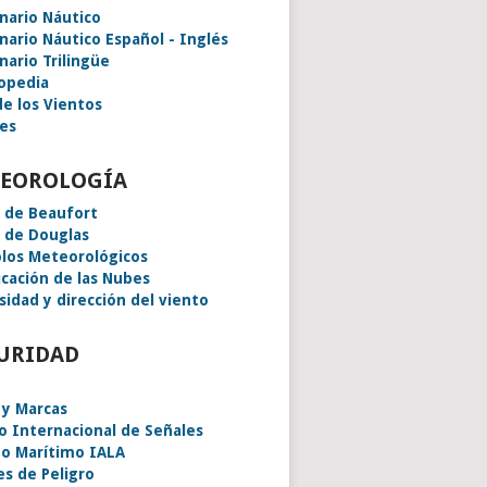
onario Náutico
onario Náutico Español - Inglés
nario Trilingüe
lopedia
de los Vientos
es
EOROLOGÍA
a de Beaufort
a de Douglas
los Meteorológicos
icación de las Nubes
sidad y dirección del viento
URIDAD
 y Marcas
o Internacional de Señales
o Marítimo IALA
es de Peligro