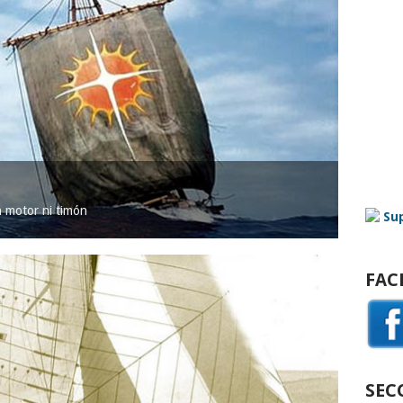
in motor ni timón
FAC
SEC