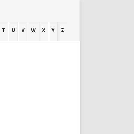
T
U
V
W
X
Y
Z