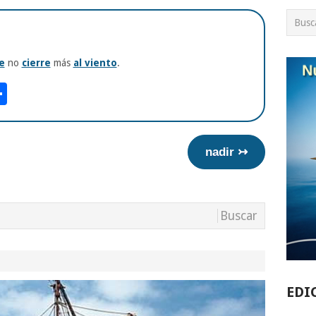
e
no
cierre
más
al viento
.
am
tsApp
int
Compartir
nadir ↣
EDI