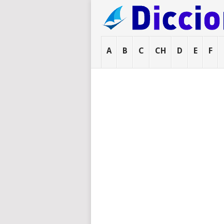
A
B
C
CH
D
E
F