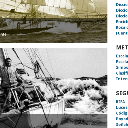
Dicci
Dicci
Diccio
Encic
Rosa 
Fuent
ante
MET
Escal
Escal
Símbo
Clasif
Inten
SEG
RIPA
Luces
Códig
Boyad
Señal