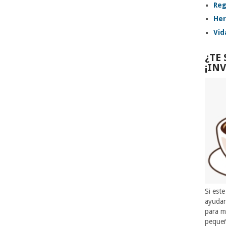
Reg
Her
Vid
¿TE
¡IN
Si este
ayuda
para m
pequeñ