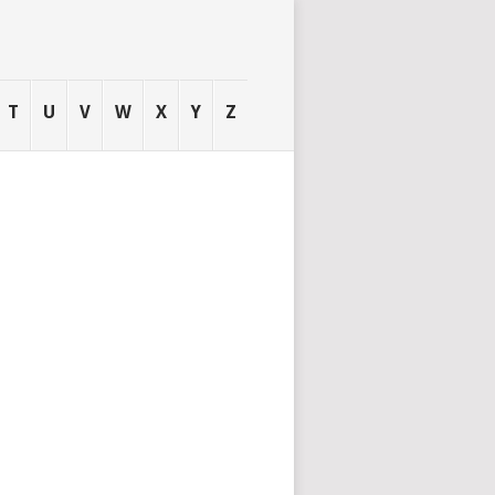
T
U
V
W
X
Y
Z