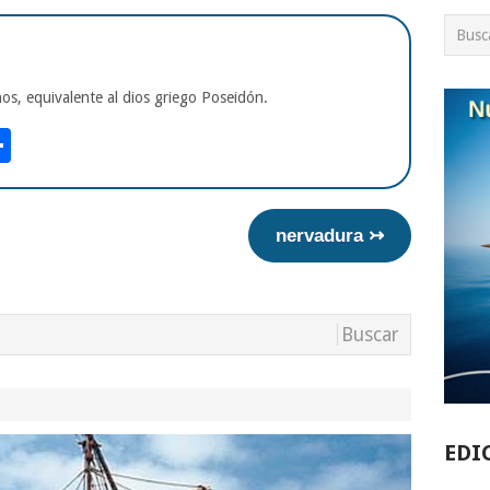
os, equivalente al dios griego Poseidón.
am
tsApp
int
Compartir
nervadura ↣
EDI