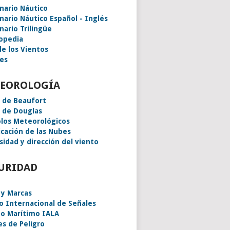
onario Náutico
onario Náutico Español - Inglés
nario Trilingüe
lopedia
de los Vientos
es
EOROLOGÍA
a de Beaufort
a de Douglas
los Meteorológicos
icación de las Nubes
sidad y dirección del viento
URIDAD
 y Marcas
o Internacional de Señales
o Marítimo IALA
es de Peligro