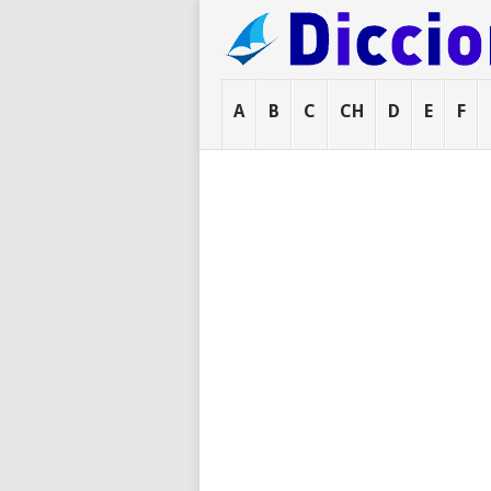
A
B
C
CH
D
E
F