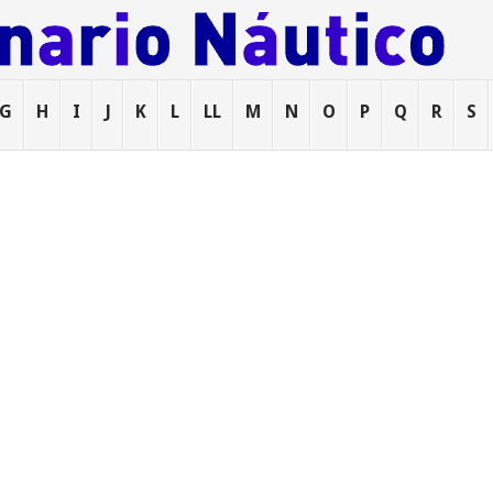
G
H
I
J
K
L
LL
M
N
O
P
Q
R
S