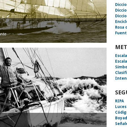
Dicci
Dicci
Diccio
Encic
Rosa 
Fuent
ante
MET
Escal
Escal
Símbo
Clasif
Inten
SEG
RIPA
Luces
Códig
Boyad
Señal