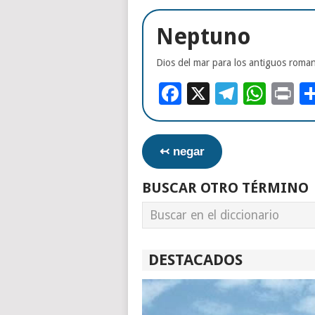
Neptuno
Dios del mar para los antiguos roman
Facebook
X
Telegr
Wha
Pr
↢ negar
BUSCAR OTRO TÉRMINO
DESTACADOS