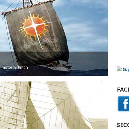
in motor ni timón
FAC
SEC