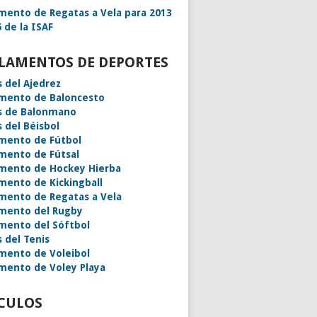
mento de Regatas a Vela para 2013
 de la ISAF
LAMENTOS DE DEPORTES
s del Ajedrez
mento de Baloncesto
s de Balonmano
s del Béisbol
mento de Fútbol
mento de Fútsal
mento de Hockey Hierba
mento de Kickingball
mento de Regatas a Vela
mento del Rugby
mento del Sóftbol
s del Tenis
mento de Voleibol
mento de Voley Playa
CULOS