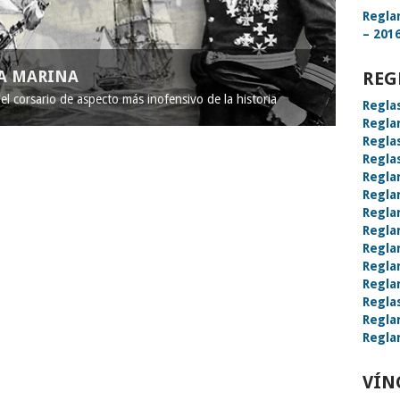
Regla
– 2016
LA MARINA
REG
l corsario de aspecto más inofensivo de la historia
Regla
Regla
Regla
Regla
Regla
Regla
Regla
Regla
Regla
Regla
Regla
Regla
Regla
Regla
VÍN