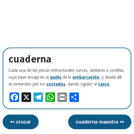
cuaderna
Cada una de las piezas estructurales curvas, similares a costillas,
cuya base encaja en la
quilla
de la
embarcación
, y desde allí
se extienden por los
costados
, dando rigidez al
casco
.
Facebook
X
Telegram
WhatsApp
Print
Compartir
↢ cruzar
cuaderna maestra ↣