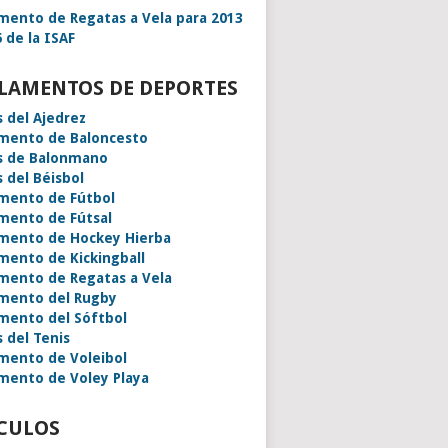
mento de Regatas a Vela para 2013
 de la ISAF
LAMENTOS DE DEPORTES
s del Ajedrez
mento de Baloncesto
s de Balonmano
s del Béisbol
mento de Fútbol
mento de Fútsal
mento de Hockey Hierba
mento de Kickingball
mento de Regatas a Vela
mento del Rugby
mento del Sóftbol
s del Tenis
mento de Voleibol
mento de Voley Playa
CULOS