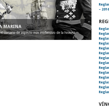
Regla
– 2016
REG
LA MARINA
Regla
l corsario de aspecto más inofensivo de la historia
Regla
Regla
Regla
Regla
Regla
Regla
Regla
Regla
Regla
Regla
Regla
Regla
Regla
VÍN