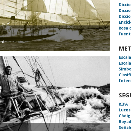
Dicci
Dicci
Diccio
Encic
Rosa 
Fuent
ante
MET
Escal
Escal
Símbo
Clasif
Inten
SEG
RIPA
Luces
Códig
Boyad
Señal