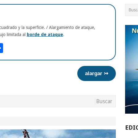
cuadrado y la superficie. / Alargamiento de ataque,
ujo limitada al
borde de ataque
.
am
tsApp
int
Compartir
alargar ↣
EDI