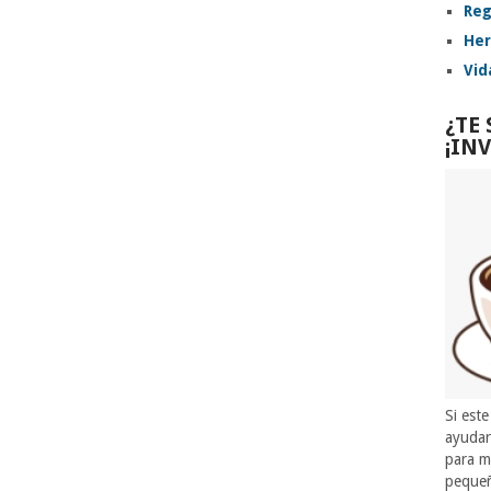
Reg
Her
Vid
¿TE
¡IN
Si este
ayuda
para m
pequeñ