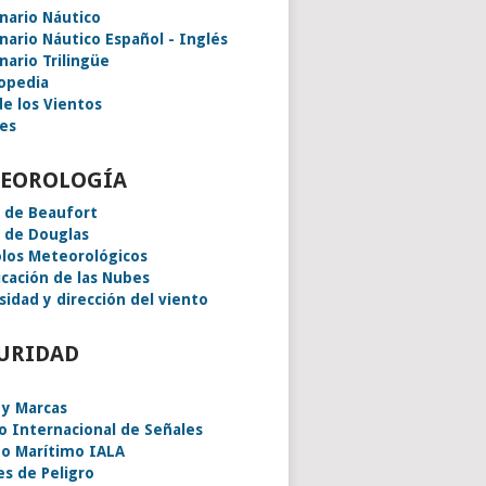
onario Náutico
onario Náutico Español - Inglés
nario Trilingüe
lopedia
de los Vientos
es
EOROLOGÍA
a de Beaufort
a de Douglas
los Meteorológicos
icación de las Nubes
sidad y dirección del viento
URIDAD
 y Marcas
o Internacional de Señales
o Marítimo IALA
es de Peligro