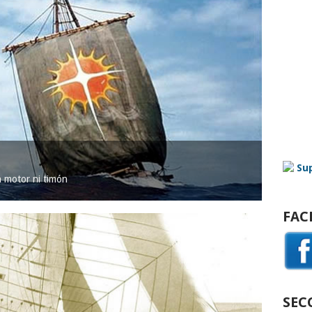
in motor ni timón
FAC
SEC