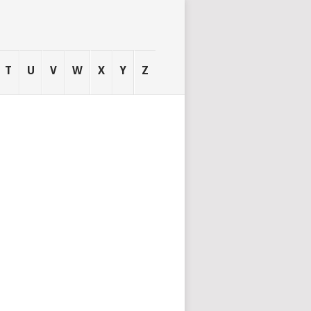
T
U
V
W
X
Y
Z