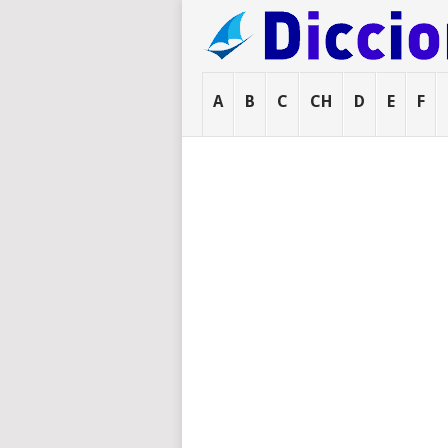
A
B
C
CH
D
E
F