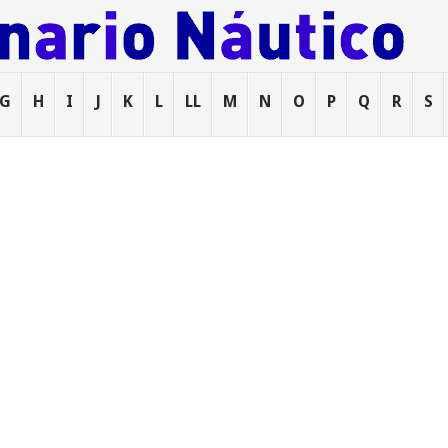
G
H
I
J
K
L
LL
M
N
O
P
Q
R
S