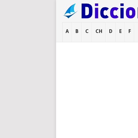
A
B
C
CH
D
E
F