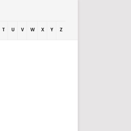
T
U
V
W
X
Y
Z