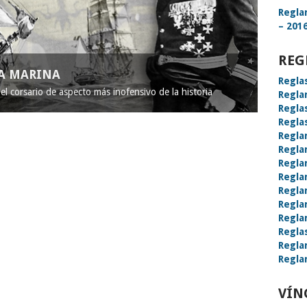
Regla
– 2016
REG
LA MARINA
Regla
l corsario de aspecto más inofensivo de la historia
Regla
Regla
Regla
Regla
Regla
Regla
Regla
Regla
Regla
Regla
Regla
Regla
Regla
VÍN