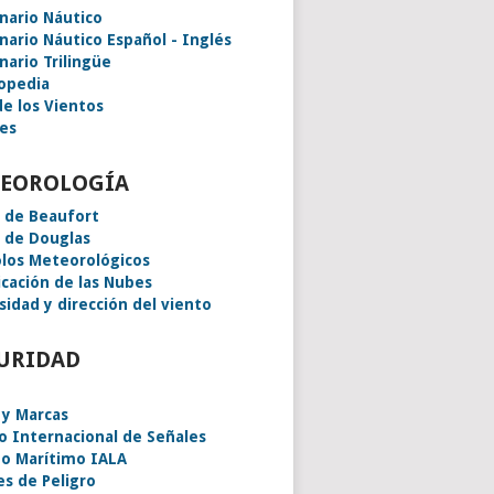
onario Náutico
onario Náutico Español - Inglés
nario Trilingüe
lopedia
de los Vientos
es
EOROLOGÍA
a de Beaufort
a de Douglas
los Meteorológicos
icación de las Nubes
sidad y dirección del viento
URIDAD
 y Marcas
o Internacional de Señales
o Marítimo IALA
es de Peligro