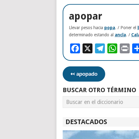
apopar
Llevar pesos hacia
popa
. / Poner el
determinado estando al
ancla
. /
Cal
Facebook
X
Telegr
Wha
Pr
↢ apopado
BUSCAR OTRO TÉRMINO
DESTACADOS