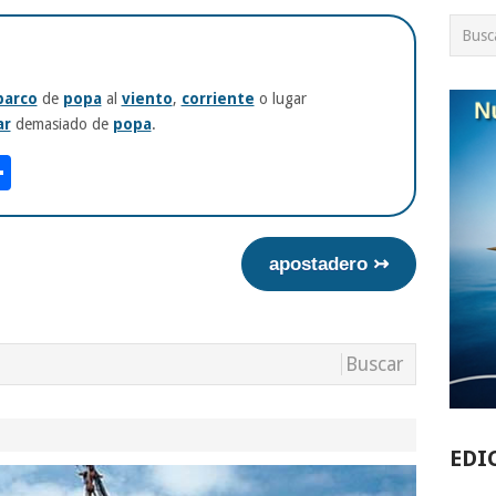
barco
de
popa
al
viento
,
corriente
o lugar
ar
demasiado de
popa
.
am
tsApp
int
Compartir
apostadero ↣
EDI