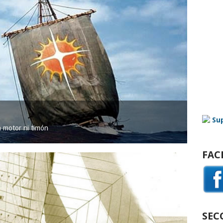
in motor ni timón
FAC
SEC