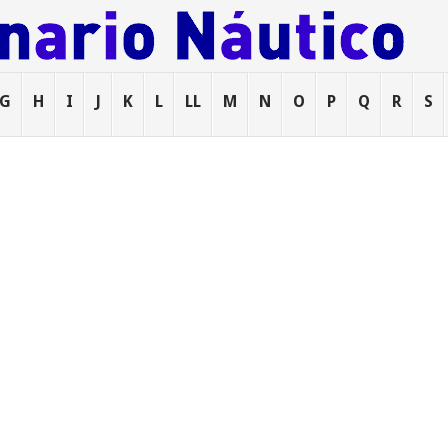
G
H
I
J
K
L
LL
M
N
O
P
Q
R
S