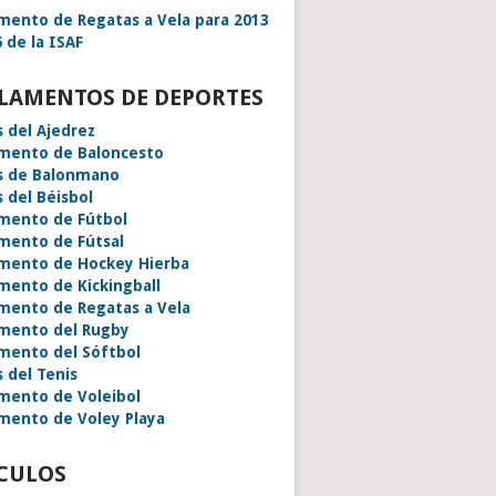
mento de Regatas a Vela para 2013
 de la ISAF
LAMENTOS DE DEPORTES
s del Ajedrez
mento de Baloncesto
s de Balonmano
s del Béisbol
mento de Fútbol
mento de Fútsal
mento de Hockey Hierba
mento de Kickingball
mento de Regatas a Vela
mento del Rugby
mento del Sóftbol
s del Tenis
mento de Voleibol
mento de Voley Playa
CULOS