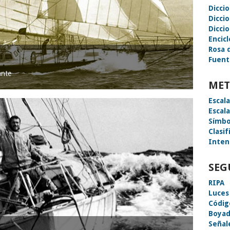
Dicci
Dicci
Diccio
Encic
Rosa 
Fuent
ante
MET
Escal
Escal
Símbo
Clasif
Inten
SEG
RIPA
Luces
Códig
Boyad
Señal