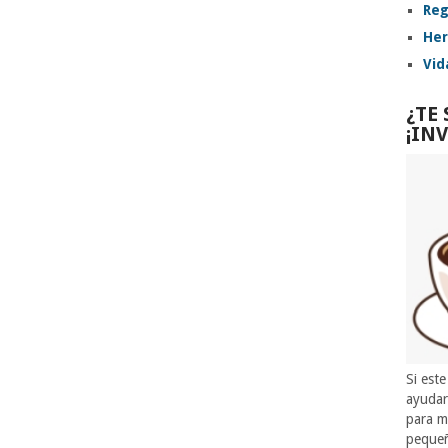
Reg
Her
Vid
¿TE
¡IN
Si este
ayuda
para m
pequeñ