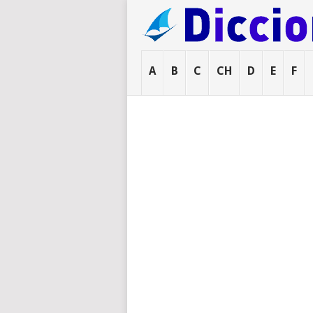
A
B
C
CH
D
E
F