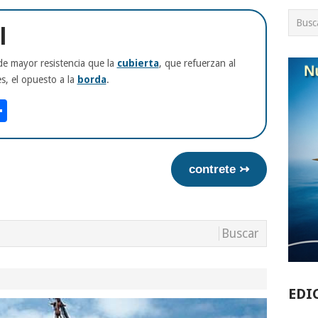
l
de mayor resistencia que la
cubierta
, que refuerzan al
es, el opuesto a la
borda
.
am
tsApp
int
Compartir
contrete ↣
EDI