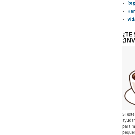
Reg
Her
Vid
¿TE
¡IN
Si este
ayuda
para m
pequeñ