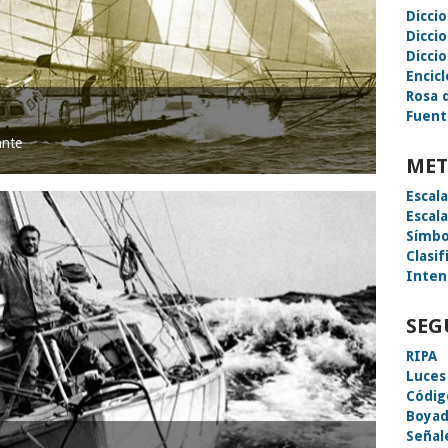
Dicci
Dicci
Diccio
Encic
Rosa 
Fuent
ante
MET
Escal
Escal
Símbo
Clasif
Inten
SEG
RIPA
Luces
Códig
Boyad
Señal