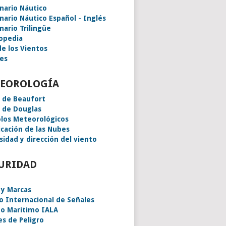
onario Náutico
onario Náutico Español - Inglés
nario Trilingüe
lopedia
de los Vientos
es
EOROLOGÍA
a de Beaufort
a de Douglas
los Meteorológicos
icación de las Nubes
sidad y dirección del viento
URIDAD
 y Marcas
o Internacional de Señales
o Marítimo IALA
es de Peligro