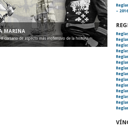
Regla
– 2016
REG
LA MARINA
Regla
l corsario de aspecto más inofensivo de la historia
Regla
Regla
Regla
Regla
Regla
Regla
Regla
Regla
Regla
Regla
Regla
Regla
Regla
VÍN