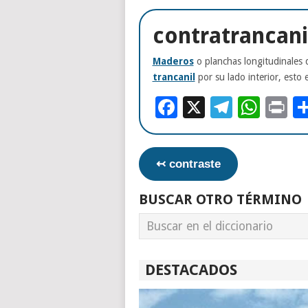
contratrancani
Maderos
o planchas longitudinales 
trancanil
por su lado interior, esto 
Facebook
X
Telegr
Wha
Pr
↢ contraste
BUSCAR OTRO TÉRMINO
DESTACADOS