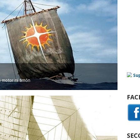
in motor ni timón
FAC
SEC