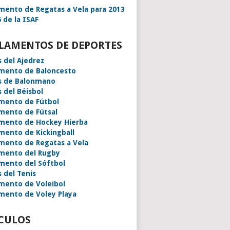
mento de Regatas a Vela para 2013
 de la ISAF
LAMENTOS DE DEPORTES
s del Ajedrez
mento de Baloncesto
s de Balonmano
s del Béisbol
mento de Fútbol
mento de Fútsal
mento de Hockey Hierba
mento de Kickingball
mento de Regatas a Vela
mento del Rugby
mento del Sóftbol
s del Tenis
mento de Voleibol
mento de Voley Playa
CULOS