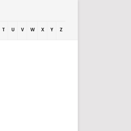
T
U
V
W
X
Y
Z