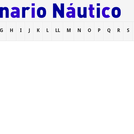
G
H
I
J
K
L
LL
M
N
O
P
Q
R
S