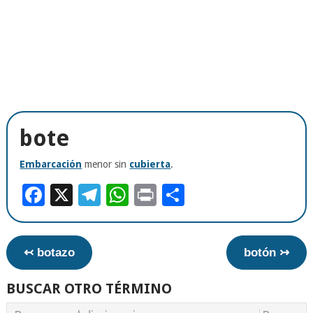
bote
Embarcación
menor sin
cubierta
.
Facebook
X
Telegram
WhatsApp
Print
Compartir
↢ botazo
botón ↣
BUSCAR OTRO TÉRMINO