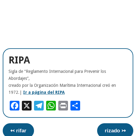
RIPA
Sigla de “Reglamento Internacional para Prevenir los
Abordajes”,
creado por la Organización Marítima Internacional creó en
1972.|
Ir a página del RIPA
Facebook
X
Telegram
WhatsApp
Print
Compartir
↢ rifar
rizado ↣