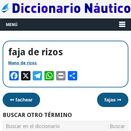
MENÚ
faja de rizos
Mano de rizos
.
Facebook
X
Telegram
WhatsApp
Print
Compartir
↢ fachear
fajas ↣
BUSCAR OTRO TÉRMINO