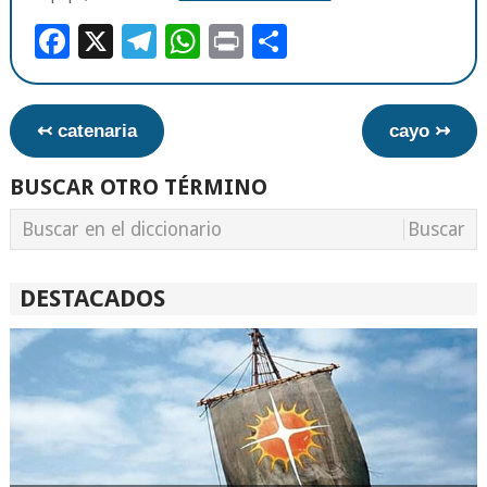
Facebook
X
Telegram
WhatsApp
Print
Compartir
↢ catenaria
cayo ↣
BUSCAR OTRO TÉRMINO
DESTACADOS