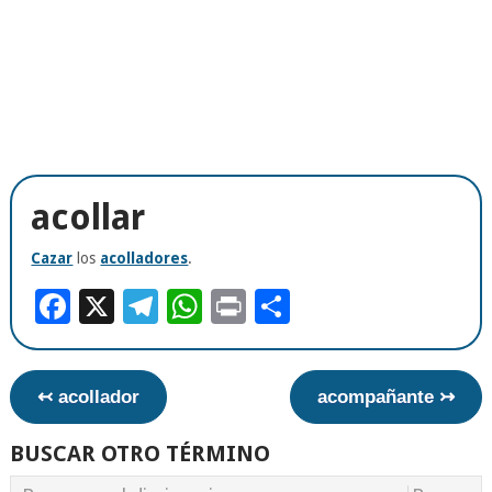
acollar
Cazar
los
acolladores
.
Facebook
X
Telegram
WhatsApp
Print
Compartir
↢ acollador
acompañante ↣
BUSCAR OTRO TÉRMINO