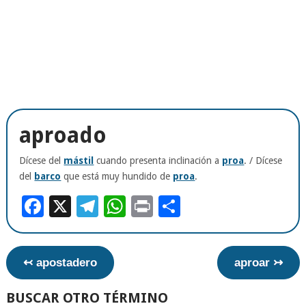
aproado
Dícese del
mástil
cuando presenta inclinación a
proa
. / Dícese
del
barco
que está muy hundido de
proa
.
Facebook
X
Telegram
WhatsApp
Print
Compartir
↢ apostadero
aproar ↣
BUSCAR OTRO TÉRMINO