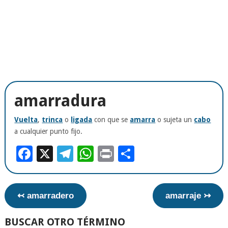
amarradura
Vuelta
,
trinca
o
ligada
con que se
amarra
o sujeta un
cabo
a cualquier punto fijo.
Facebook
X
Telegram
WhatsApp
Print
Compartir
↢ amarradero
amarraje ↣
BUSCAR OTRO TÉRMINO