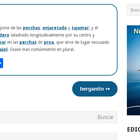
pone de las
perchas
,
enjaretado
y
tajamar
; y el
dero
taladrado longitudinalmente por su centro y
mar
en las
perchas
de
proa
, que sirve de lugar excusado
ajel
. Úsase mas comúnmente en plural.
am
tsApp
int
Compartir
bergantín ↣
EDI