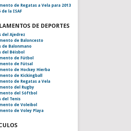
mento de Regatas a Vela para 2013
 de la ISAF
LAMENTOS DE DEPORTES
s del Ajedrez
mento de Baloncesto
s de Balonmano
s del Béisbol
mento de Fútbol
mento de Fútsal
mento de Hockey Hierba
mento de Kickingball
mento de Regatas a Vela
mento del Rugby
mento del Sóftbol
s del Tenis
mento de Voleibol
mento de Voley Playa
CULOS