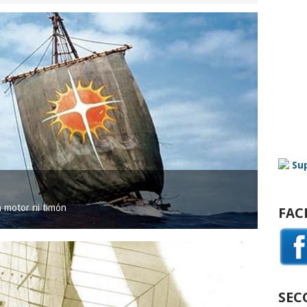
in motor ni timón
FAC
SEC