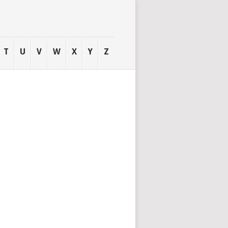
T
U
V
W
X
Y
Z