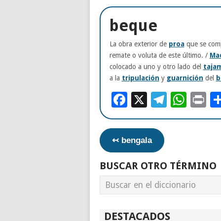
beque
La obra exterior de
proa
que se com
remate o voluta de este último. /
Ma
colocado a uno y otro lado del
taja
a la
tripulación
y
guarnición
del
b
Facebook
X
Telegr
Wha
Pr
↢ bengala
BUSCAR OTRO TÉRMINO
DESTACADOS