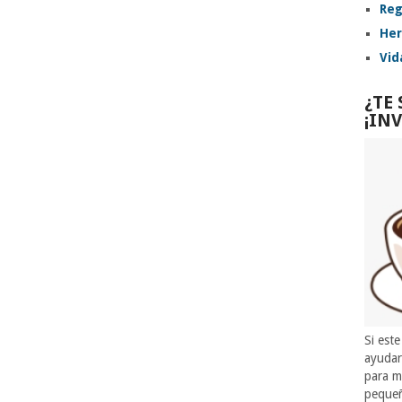
Reg
Her
Vid
¿TE
¡IN
Si este
ayuda
para m
pequeñ