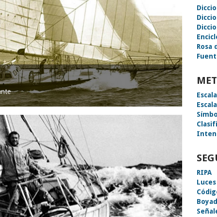
Dicci
Dicci
Diccio
Encic
Rosa 
Fuent
MET
ante
Escal
Escal
Símbo
Clasif
Inten
SEG
RIPA
Luces
Códig
Boyad
Señal