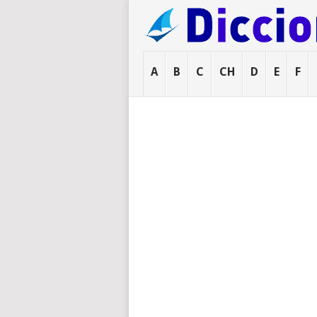
A
B
C
CH
D
E
F