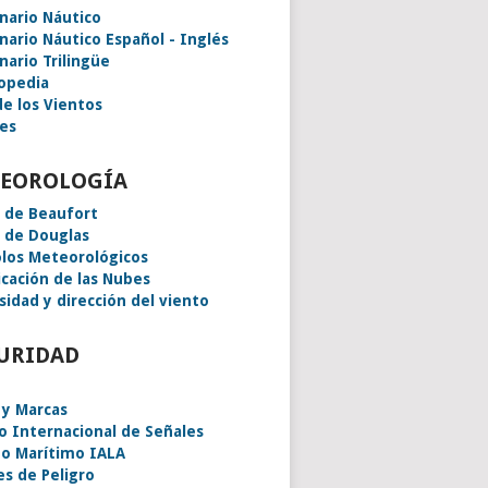
onario Náutico
onario Náutico Español - Inglés
nario Trilingüe
lopedia
de los Vientos
es
EOROLOGÍA
a de Beaufort
a de Douglas
los Meteorológicos
icación de las Nubes
sidad y dirección del viento
URIDAD
 y Marcas
o Internacional de Señales
o Marítimo IALA
es de Peligro