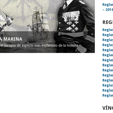
Regla
– 2016
REG
Regla
Regla
LA MARINA
Regla
Regla
l corsario de aspecto más inofensivo de la historia
Regla
Regla
Regla
Regla
Regla
Regla
Regla
Regla
Regla
Regla
VÍN