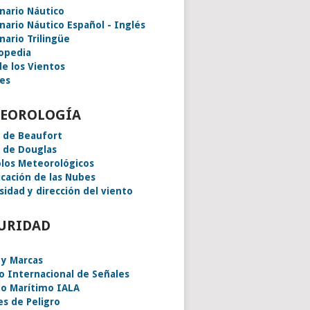
onario Náutico
onario Náutico Español - Inglés
nario Trilingüe
lopedia
de los Vientos
es
EOROLOGÍA
a de Beaufort
a de Douglas
los Meteorológicos
icación de las Nubes
sidad y dirección del viento
URIDAD
 y Marcas
o Internacional de Señales
o Marítimo IALA
es de Peligro