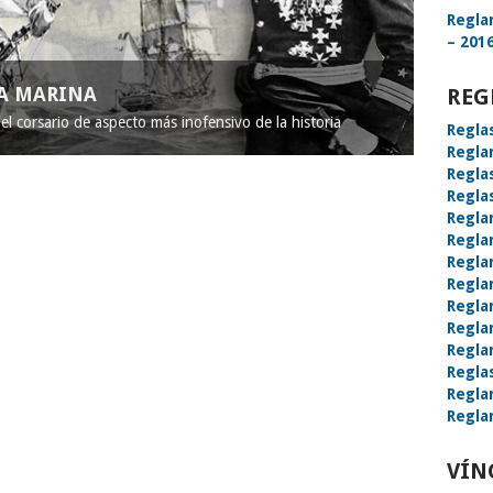
Regla
– 2016
LA MARINA
REG
l corsario de aspecto más inofensivo de la historia
Regla
Regla
Regla
Regla
Regla
Regla
Regla
Regla
Regla
Regla
Regla
Regla
Regla
Regla
VÍN