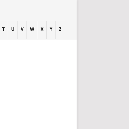
T
U
V
W
X
Y
Z