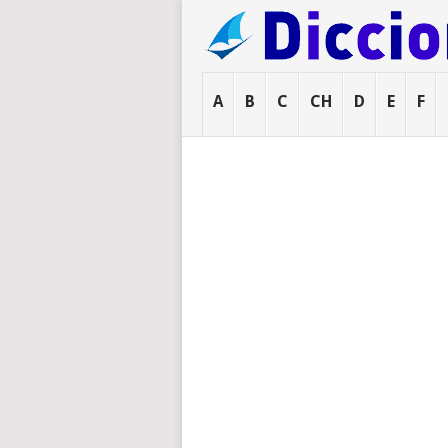
A
B
C
CH
D
E
F