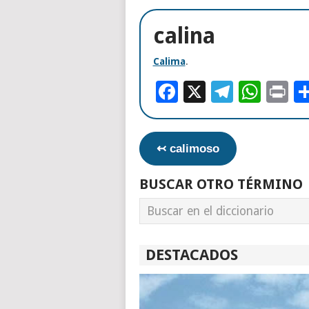
calina
Calima
.
Facebook
X
Telegr
Wha
Pr
↢ calimoso
BUSCAR OTRO TÉRMINO
DESTACADOS