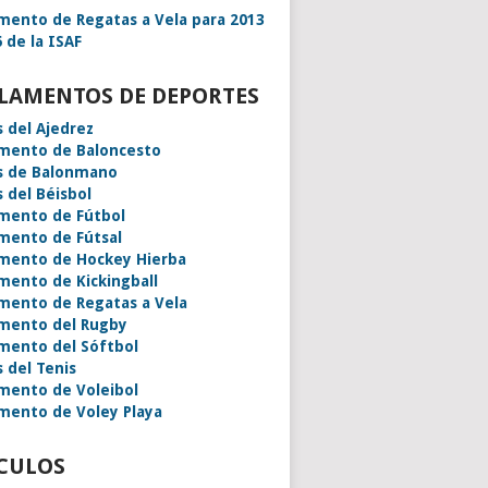
mento de Regatas a Vela para 2013
 de la ISAF
LAMENTOS DE DEPORTES
s del Ajedrez
mento de Baloncesto
s de Balonmano
s del Béisbol
mento de Fútbol
mento de Fútsal
mento de Hockey Hierba
mento de Kickingball
mento de Regatas a Vela
mento del Rugby
mento del Sóftbol
s del Tenis
mento de Voleibol
mento de Voley Playa
CULOS