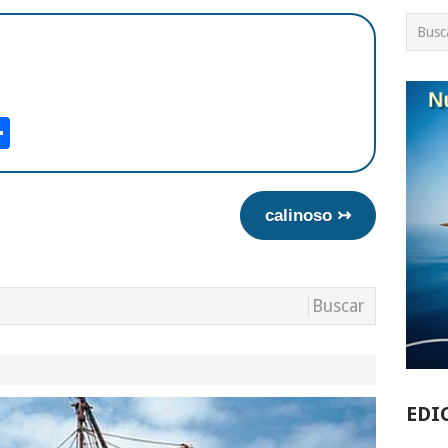
am
tsApp
int
Compartir
calinoso ↣
EDI