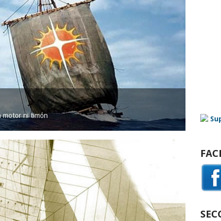
in motor ni timón
FAC
SEC