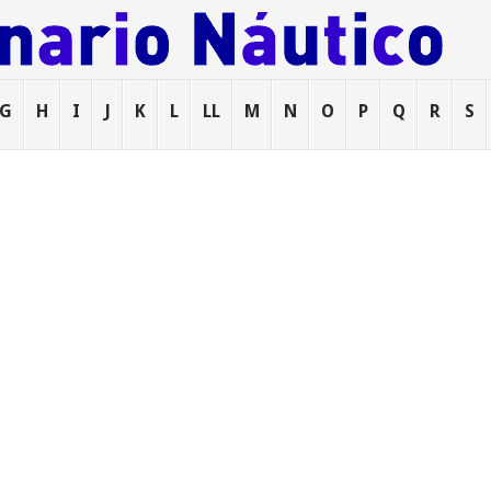
G
H
I
J
K
L
LL
M
N
O
P
Q
R
S