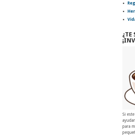
Reg
Her
Vid
¿TE
¡IN
Si este
ayuda
para m
pequeñ