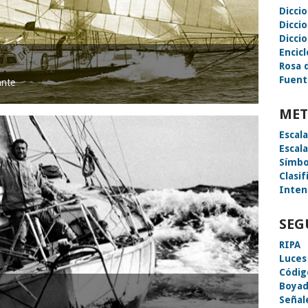
Dicci
Dicci
Diccio
Encic
Rosa 
Fuent
ante
MET
Escal
Escal
Símbo
Clasif
Inten
SEG
RIPA
Luces
Códig
Boyad
Señal