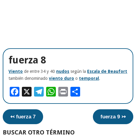
fuerza 8
Viento
de entre 34 y 40
nudos
según la
Escala de Beaufort
también denominado
viento duro
o
temporal
.
Facebook
X
Telegram
WhatsApp
Print
Compartir
↢ fuerza 7
fuerza 9 ↣
BUSCAR OTRO TÉRMINO