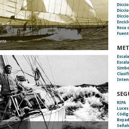
Dicci
Dicci
Diccio
Encic
Rosa 
Fuent
ante
MET
Escal
Escal
Símbo
Clasif
Inten
SEG
RIPA
Luces
Códig
Boyad
Señal