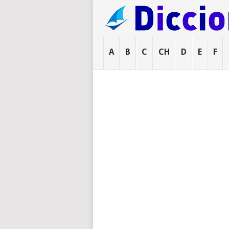
A
B
C
CH
D
E
F