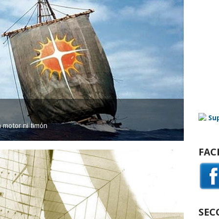
in motor ni timón
FAC
SEC