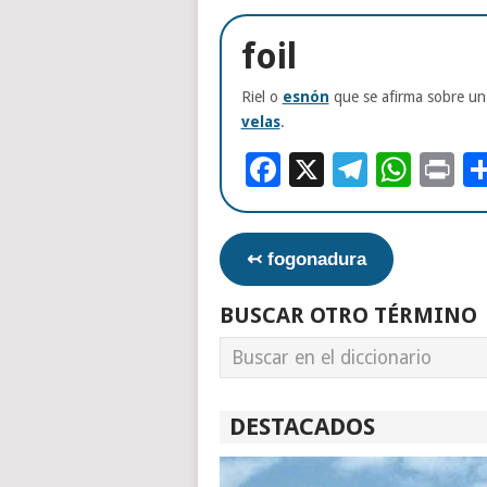
foil
Riel o
esnón
que se afirma sobre u
velas
.
Facebook
X
Telegr
Wha
Pr
↢ fogonadura
BUSCAR OTRO TÉRMINO
DESTACADOS