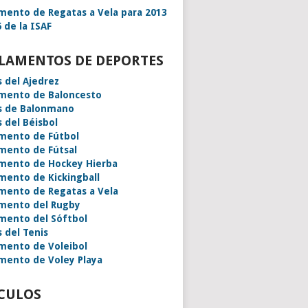
mento de Regatas a Vela para 2013
 de la ISAF
LAMENTOS DE DEPORTES
s del Ajedrez
mento de Baloncesto
s de Balonmano
s del Béisbol
mento de Fútbol
mento de Fútsal
mento de Hockey Hierba
mento de Kickingball
mento de Regatas a Vela
mento del Rugby
mento del Sóftbol
s del Tenis
mento de Voleibol
mento de Voley Playa
CULOS