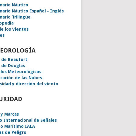
onario Náutico
onario Náutico Español - Inglés
nario Trilingüe
lopedia
de los Vientos
es
EOROLOGÍA
a de Beaufort
a de Douglas
los Meteorológicos
icación de las Nubes
sidad y dirección del viento
URIDAD
 y Marcas
o Internacional de Señales
o Marítimo IALA
es de Peligro