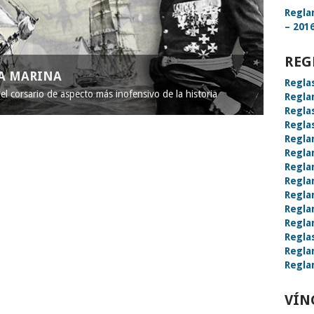
Regla
– 2016
REG
LA MARINA
Regla
l corsario de aspecto más inofensivo de la historia
Regla
Regla
Regla
Regla
Regla
Regla
Regla
Regla
Regla
Regla
Regla
Regla
Regla
VÍN