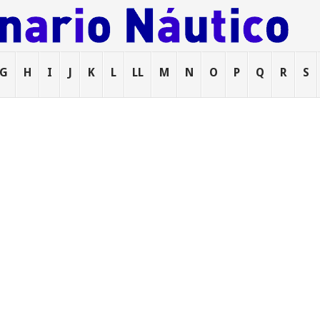
G
H
I
J
K
L
LL
M
N
O
P
Q
R
S