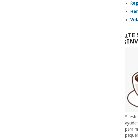
Reg
Her
Vid
¿TE
¡IN
Si este
ayuda
para m
pequeñ