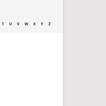
T
U
V
W
X
Y
Z