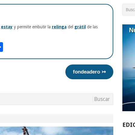
n
estay
y permite embutir la
relinga
del
grátil
de las
am
tsApp
int
Compartir
fondeadero ↣
EDI