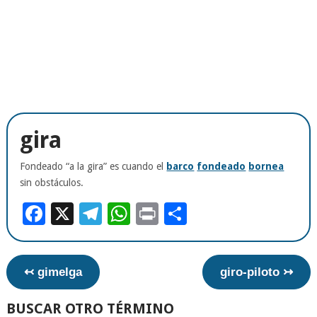
gira
Fondeado “a la gira” es cuando el
barco
fondeado
bornea
sin obstáculos.
Facebook
X
Telegram
WhatsApp
Print
Compartir
↢ gimelga
giro-piloto ↣
BUSCAR OTRO TÉRMINO