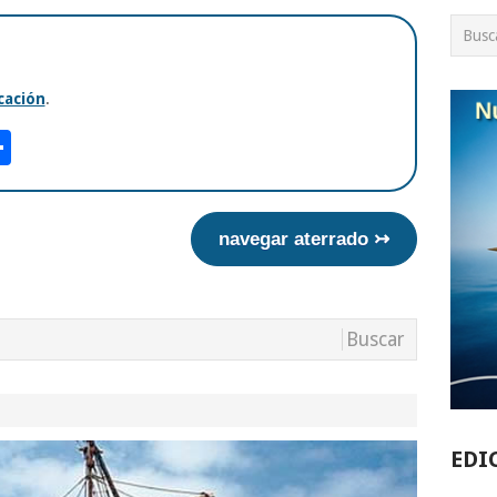
ación
.
am
tsApp
int
Compartir
navegar aterrado ↣
EDI