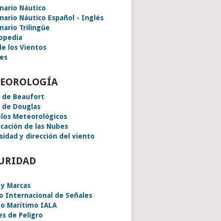
onario Náutico
onario Náutico Español - Inglés
nario Trilingüe
lopedia
de los Vientos
es
EOROLOGÍA
a de Beaufort
a de Douglas
los Meteorológicos
icación de las Nubes
sidad y dirección del viento
URIDAD
 y Marcas
o Internacional de Señales
o Marítimo IALA
es de Peligro