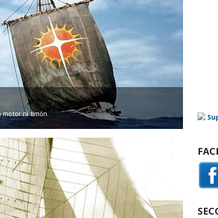
in motor ni timón
FAC
SEC