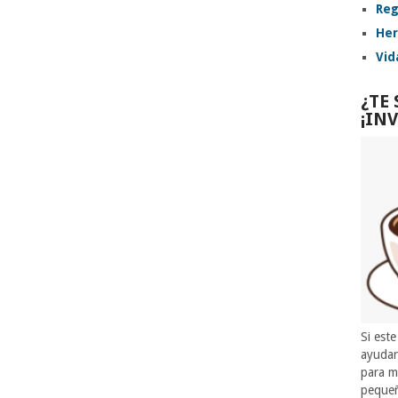
Reg
Her
Vid
¿TE
¡IN
Si este
ayuda
para m
pequeñ