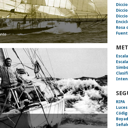
Dicci
Dicci
Diccio
Encic
Rosa 
Fuent
ante
MET
Escal
Escal
Símbo
Clasif
Inten
SEG
RIPA
Luces
Códig
Boyad
Señal