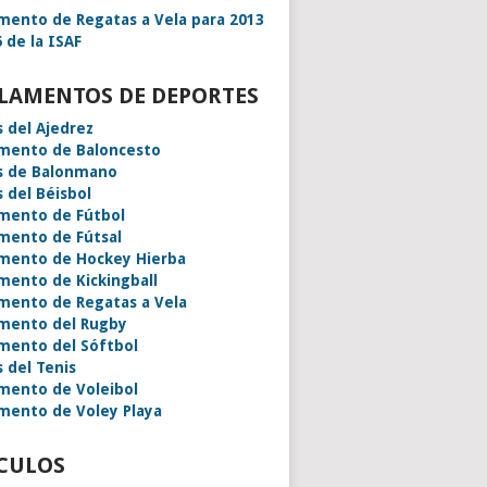
mento de Regatas a Vela para 2013
 de la ISAF
LAMENTOS DE DEPORTES
s del Ajedrez
mento de Baloncesto
s de Balonmano
s del Béisbol
mento de Fútbol
mento de Fútsal
mento de Hockey Hierba
mento de Kickingball
mento de Regatas a Vela
mento del Rugby
mento del Sóftbol
s del Tenis
mento de Voleibol
mento de Voley Playa
CULOS