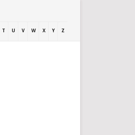
T
U
V
W
X
Y
Z