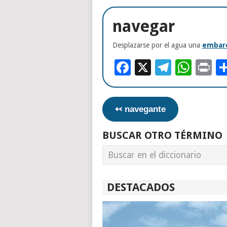
navegar
Desplazarse por el agua una
embarc
Facebook
X
Telegr
Wha
Pr
↢ navegante
BUSCAR OTRO TÉRMINO
DESTACADOS