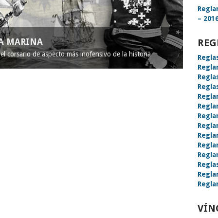
Regla
– 2016
LA MARINA
REG
l corsario de aspecto más inofensivo de la historia
Regla
Regla
Regla
Regla
Regla
Regla
Regla
Regla
Regla
Regla
Regla
Regla
Regla
Regla
VÍN