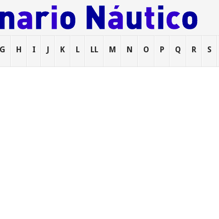
G
H
I
J
K
L
LL
M
N
O
P
Q
R
S