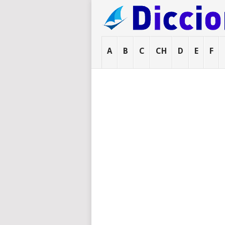
A
B
C
CH
D
E
F