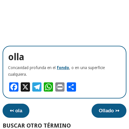
olla
Concavidad profunda en el
fondo
, o en una superficie
cualquiera.
Facebook
X
Telegram
WhatsApp
Print
Compartir
↢ ola
Ollado ↣
BUSCAR OTRO TÉRMINO