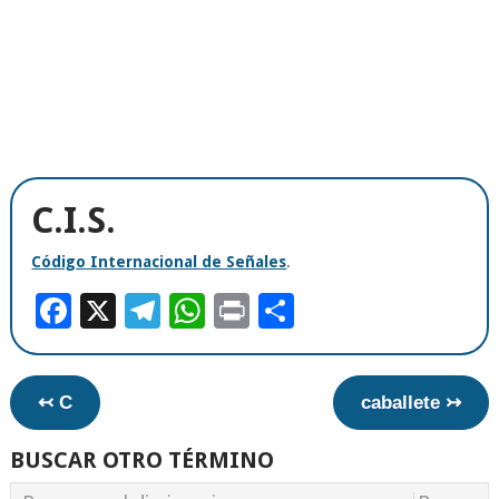
C.I.S.
Código Internacional de Señales
.
Facebook
X
Telegram
WhatsApp
Print
Compartir
↢ C
caballete ↣
BUSCAR OTRO TÉRMINO