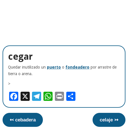
cegar
Quedar inutilizado un
puerto
o
fondeadero
por arrastre de
tierra o arena.
>
Facebook
X
Telegram
WhatsApp
Print
Compartir
↢ cebadera
celaje ↣