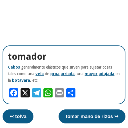
tomador
Cabos
generalmente elásticos que sirven para sujetar cosas
tales como una
vela
de
proa
arriada
, una
mayor
adujada
en
la
botavara
, etc.
Facebook
X
Telegram
WhatsApp
Print
Compartir
↢ tolva
tomar mano de rizos ↣