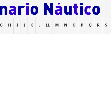
G
H
I
J
K
L
LL
M
N
O
P
Q
R
S