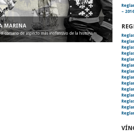
Regla
– 2016
LA MARINA
REG
l corsario de aspecto más inofensivo de la historia
Regla
Regla
Regla
Regla
Regla
Regla
Regla
Regla
Regla
Regla
Regla
Regla
Regla
Regla
VÍN