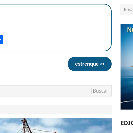
am
tsApp
int
Compartir
estrenque ↣
EDI