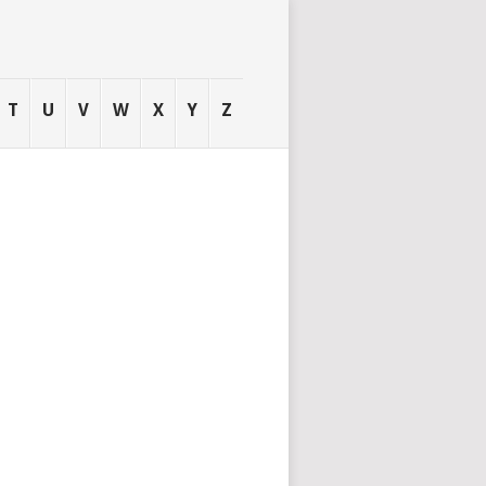
T
U
V
W
X
Y
Z