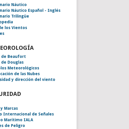
onario Náutico
onario Náutico Español - Inglés
nario Trilingüe
lopedia
de los Vientos
es
EOROLOGÍA
a de Beaufort
a de Douglas
los Meteorológicos
icación de las Nubes
sidad y dirección del viento
URIDAD
 y Marcas
o Internacional de Señales
o Marítimo IALA
es de Peligro