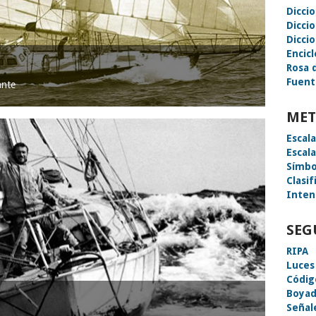
Dicci
Dicci
Diccio
Encic
Rosa 
Fuent
ante
MET
Escal
Escal
Símbo
Clasif
Inten
SEG
RIPA
Luces
Códig
Boyad
Señal