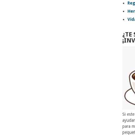
Reg
Her
Vid
¿TE
¡IN
Si este
ayuda
para m
pequeñ