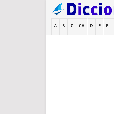
A
B
C
CH
D
E
F