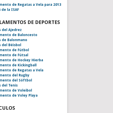
mento de Regatas a Vela para 2013
 de la ISAF
LAMENTOS DE DEPORTES
s del Ajedrez
mento de Baloncesto
s de Balonmano
s del Béisbol
mento de Fútbol
mento de Fútsal
mento de Hockey Hierba
mento de Kickingball
mento de Regatas a Vela
mento del Rugby
mento del Sóftbol
s del Tenis
mento de Voleibol
mento de Voley Playa
CULOS