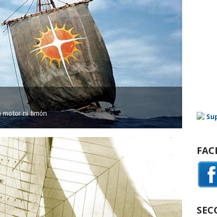
in motor ni timón
FAC
SEC