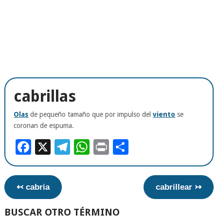
cabrillas
Olas
de pequeño tamaño que por impulso del
viento
se
coronan de espuma.
Facebook
X
Telegram
WhatsApp
Print
Compartir
↢ cabria
cabrillear ↣
BUSCAR OTRO TÉRMINO