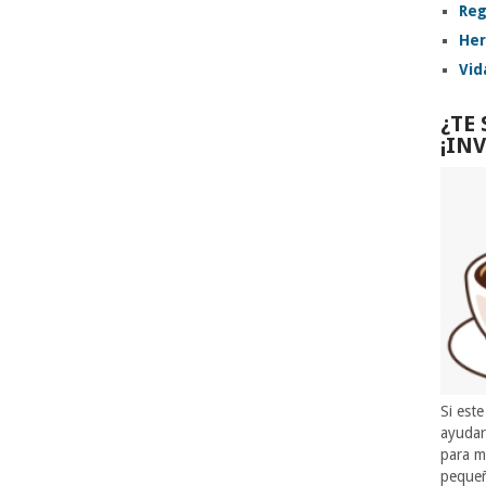
Reg
Her
Vid
¿TE
¡IN
Si este
ayuda
para m
pequeñ