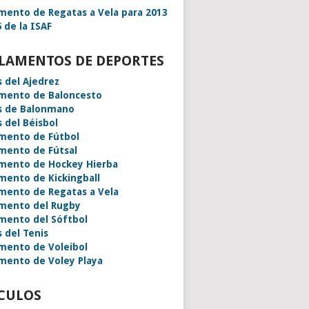
mento de Regatas a Vela para 2013
 de la ISAF
LAMENTOS DE DEPORTES
s del Ajedrez
mento de Baloncesto
s de Balonmano
s del Béisbol
mento de Fútbol
mento de Fútsal
mento de Hockey Hierba
mento de Kickingball
mento de Regatas a Vela
mento del Rugby
mento del Sóftbol
s del Tenis
mento de Voleibol
mento de Voley Playa
CULOS