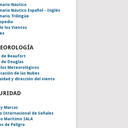
onario Náutico
onario Náutico Español - Inglés
nario Trilingüe
lopedia
de los Vientos
es
EOROLOGÍA
a de Beaufort
a de Douglas
los Meteorológicos
icación de las Nubes
sidad y dirección del viento
URIDAD
 y Marcas
o Internacional de Señales
o Marítimo IALA
es de Peligro