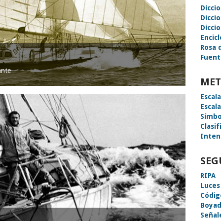
Dicci
Dicci
Diccio
Encic
Rosa 
Fuent
ante
MET
Escal
Escal
Símbo
Clasif
Inten
SEG
RIPA
Luces
Códig
Boyad
Señal