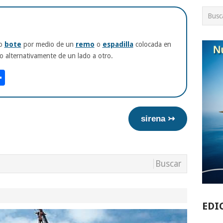
o
bote
por medio de un
remo
o
espadilla
colocada en
o alternativamente de un lado a otro.
am
tsApp
int
Compartir
sirena ↣
EDI