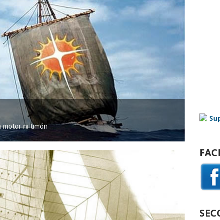
in motor ni timón
FAC
SEC