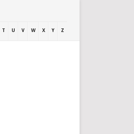
T
U
V
W
X
Y
Z