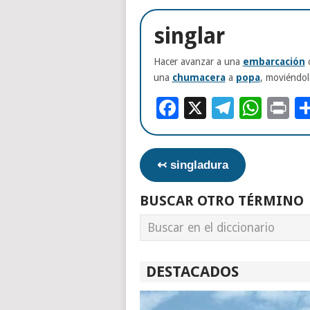
singlar
Hacer avanzar a una
embarcación
una
chumacera
a
popa
, moviéndol
Facebook
X
Telegr
Wha
Pr
↢ singladura
BUSCAR OTRO TÉRMINO
DESTACADOS