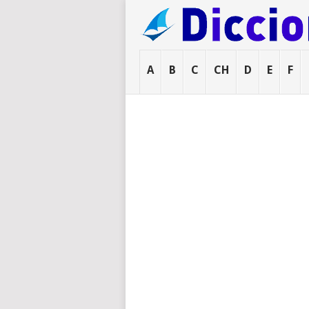
A
B
C
CH
D
E
F