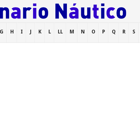
G
H
I
J
K
L
LL
M
N
O
P
Q
R
S