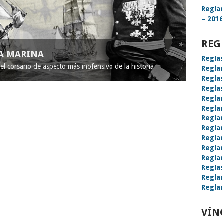
Regla
– 2016
REG
LA MARINA
Regla
l corsario de aspecto más inofensivo de la historia
Regla
Regla
Regla
Regla
Regla
Regla
Regla
Regla
Regla
Regla
Regla
Regla
Regla
VÍN