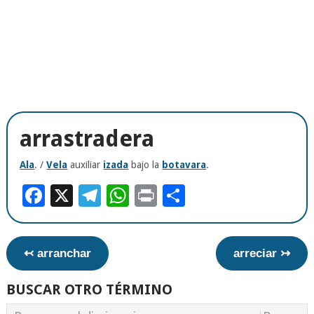
arrastradera
Ala
. /
Vela
auxiliar
izada
bajo la
botavara
.
Facebook
X
Telegram
WhatsApp
Print
Compartir
↢ arranchar
arreciar ↣
BUSCAR OTRO TÉRMINO