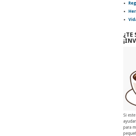
Reg
Her
Vid
¿TE
¡IN
Si este
ayuda
para m
pequeñ