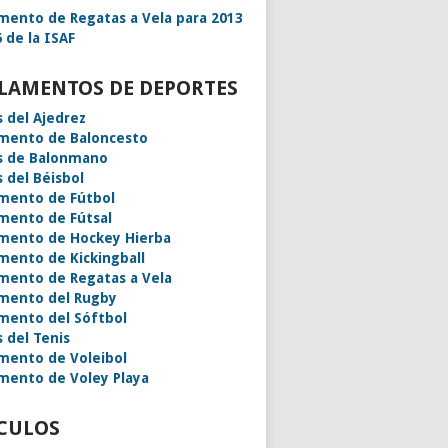
mento de Regatas a Vela para 2013
 de la ISAF
LAMENTOS DE DEPORTES
s del Ajedrez
mento de Baloncesto
s de Balonmano
s del Béisbol
mento de Fútbol
mento de Fútsal
mento de Hockey Hierba
mento de Kickingball
mento de Regatas a Vela
mento del Rugby
mento del Sóftbol
s del Tenis
mento de Voleibol
mento de Voley Playa
CULOS