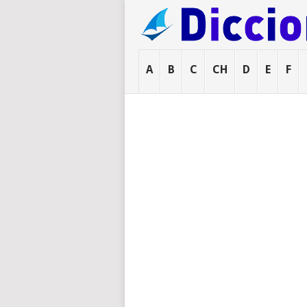
A
B
C
CH
D
E
F