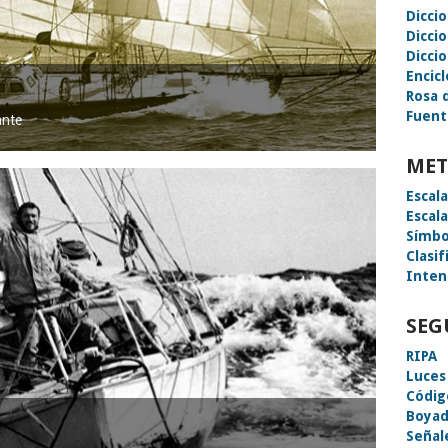
Dicci
Dicci
Diccio
Encic
Rosa 
Fuent
ante
MET
Escal
Escal
Símbo
Clasif
Inten
SEG
RIPA
Luces
Códig
Boyad
Señal