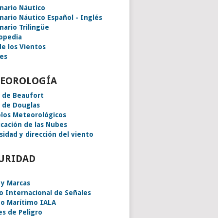
onario Náutico
onario Náutico Español - Inglés
nario Trilingüe
lopedia
de los Vientos
es
EOROLOGÍA
a de Beaufort
a de Douglas
los Meteorológicos
icación de las Nubes
sidad y dirección del viento
URIDAD
 y Marcas
o Internacional de Señales
o Marítimo IALA
es de Peligro