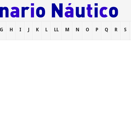
G
H
I
J
K
L
LL
M
N
O
P
Q
R
S