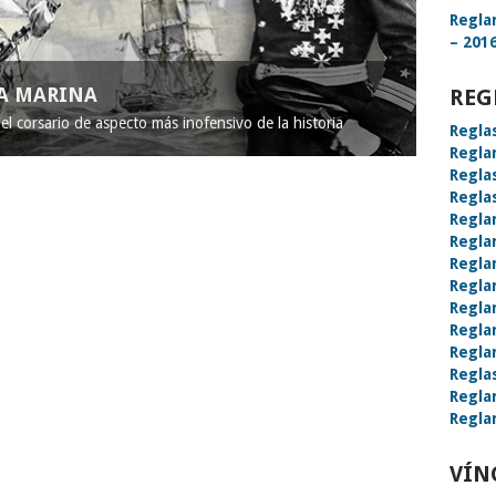
Regla
– 2016
LA MARINA
REG
l corsario de aspecto más inofensivo de la historia
Regla
Regla
Regla
Regla
Regla
Regla
Regla
Regla
Regla
Regla
Regla
Regla
Regla
Regla
VÍN