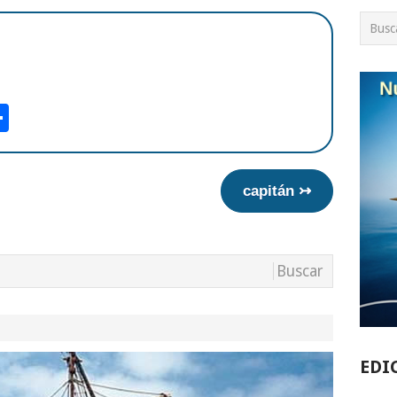
am
tsApp
int
Compartir
capitán ↣
EDI