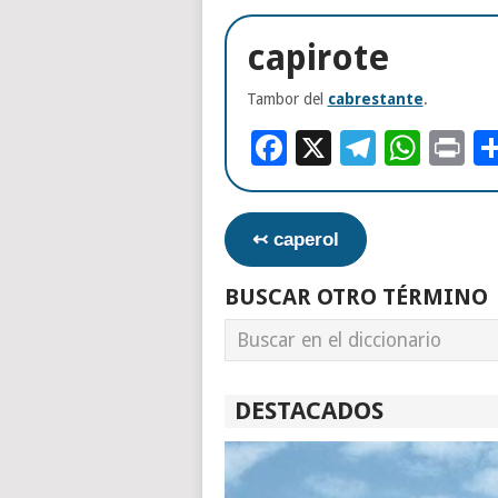
capirote
Tambor del
cabrestante
.
Facebook
X
Telegr
Wha
Pr
↢ caperol
BUSCAR OTRO TÉRMINO
DESTACADOS