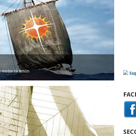
in motor ni timón
FAC
SEC