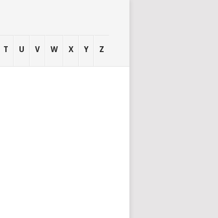
T
U
V
W
X
Y
Z