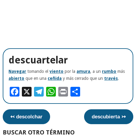
descuartelar
Navegar
tomando el
viento
por la
amura
, a un
rumbo
más
abierto
que en una
ceñida
y más cerrado que un
través
.
Facebook
X
Telegram
WhatsApp
Print
Compartir
↢ descolchar
descubierta ↣
BUSCAR OTRO TÉRMINO