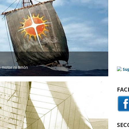
in motor ni timón
FAC
SEC