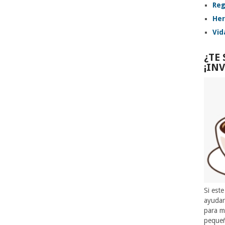
Reg
Her
Vid
¿TE
¡IN
Si este
ayuda
para m
pequeñ