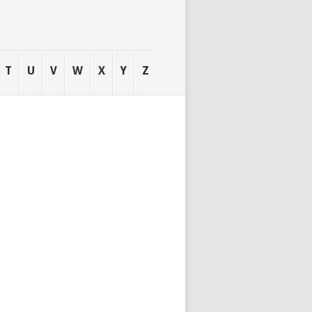
T
U
V
W
X
Y
Z