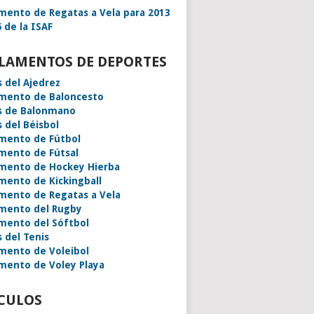
mento de Regatas a Vela para 2013
 de la ISAF
LAMENTOS DE DEPORTES
s del Ajedrez
mento de Baloncesto
s de Balonmano
s del Béisbol
mento de Fútbol
mento de Fútsal
mento de Hockey Hierba
mento de Kickingball
mento de Regatas a Vela
mento del Rugby
mento del Sóftbol
s del Tenis
mento de Voleibol
mento de Voley Playa
CULOS