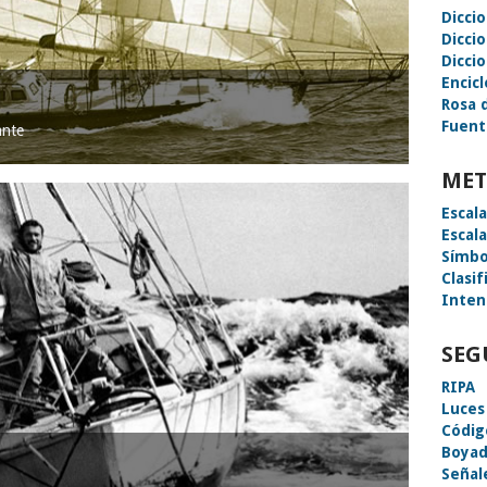
Dicci
Dicci
Diccio
Encic
Rosa 
Fuent
ante
MET
Escal
Escal
Símbo
Clasif
Inten
SEG
RIPA
Luces
Códig
Boyad
Señal