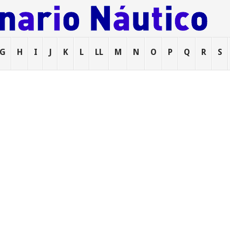
G
H
I
J
K
L
LL
M
N
O
P
Q
R
S