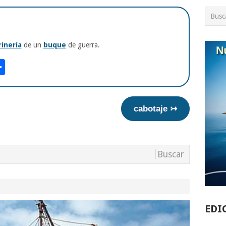
inería
de un
buque
de guerra.
am
tsApp
int
Compartir
cabotaje ↣
EDI