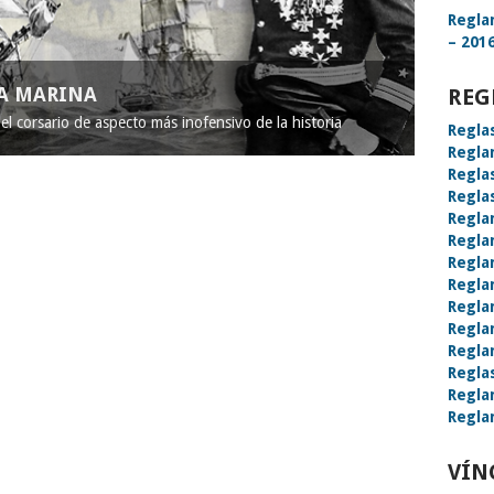
Regla
– 2016
LA MARINA
REG
l corsario de aspecto más inofensivo de la historia
Regla
Regla
Regla
Regla
Regla
Regla
Regla
Regla
Regla
Regla
Regla
Regla
Regla
Regla
VÍN