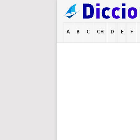
A
B
C
CH
D
E
F