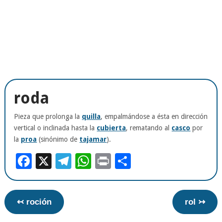
roda
Pieza que prolonga la
quilla
, empalmándose a ésta en dirección
vertical o inclinada hasta la
cubierta
, rematando al
casco
por
la
proa
(sinónimo de
tajamar
).
Facebook
X
Telegram
WhatsApp
Print
Compartir
↢ roción
rol ↣