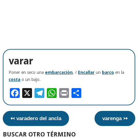
varar
Poner en seco una
embarcación
. /
Encallar
un
barco
en la
costa
o un bajo.
Facebook
X
Telegram
WhatsApp
Print
Compartir
↢ varadero del ancla
varenga ↣
BUSCAR OTRO TÉRMINO